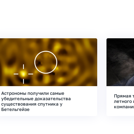
Астрономы получили самые
Прямая 
убедительные доказательства
летного 
существования спутника у
компани
Бетельгейзе