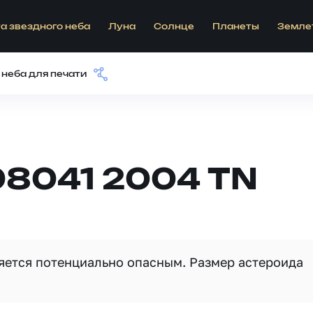
а звездного неба
Луна
Солнце
Планеты
Земле
 неба для печати
08041 2004 TN
ляется потенциально опасным. Размер астероида