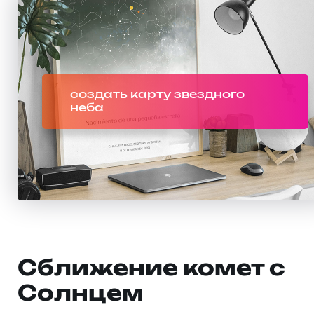
создать карту звездного
неба
Сближение комет с
Солнцем