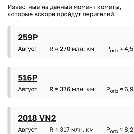
Известные на данный момент кометы,
которые вскоре пройдут перигелий.
259P
Август
R ≈ 270 млн. км
P
≈ 4,5
orb
516P
Август
R ≈ 376 млн. км
P
≈ 6,9
orb
2018 VN2
Август
R ≈ 317 млн. км
P
≈ 8,2
orb