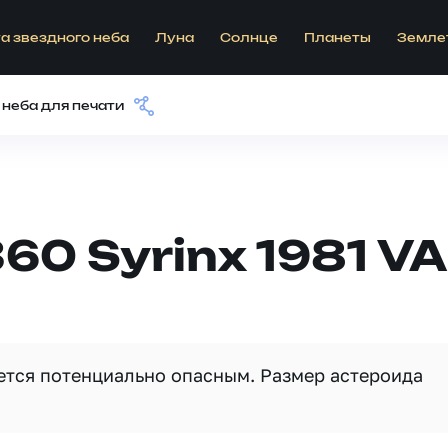
а звездного неба
Луна
Солнце
Планеты
Земле
 неба для печати
60 Syrinx 1981 VA
яется потенциально опасным. Размер астероида