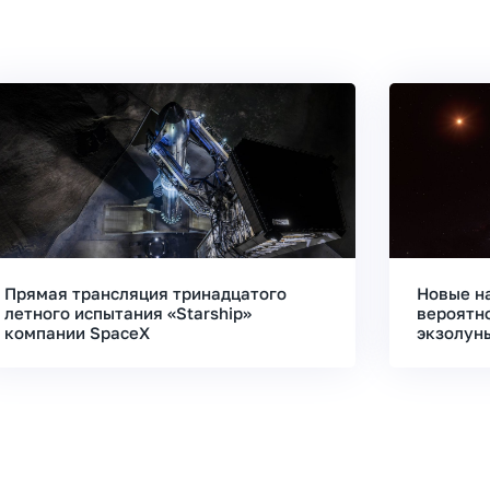
Прямая трансляция тринадцатого
Новые н
летного испытания «Starship»
вероятн
компании SpaceX
экзолун