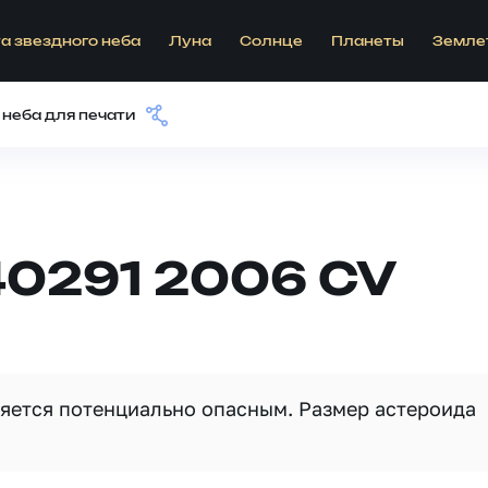
а звездного неба
Луна
Солнце
Планеты
Земле
 неба для печати
40291 2006 CV
ляется потенциально опасным. Размер астероида