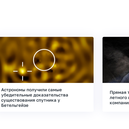
Астрономы получили самые
Прямая 
убедительные доказательства
летного 
существования спутника у
компани
Бетельгейзе