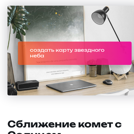
создать карту звездного
неба
Сближение комет с