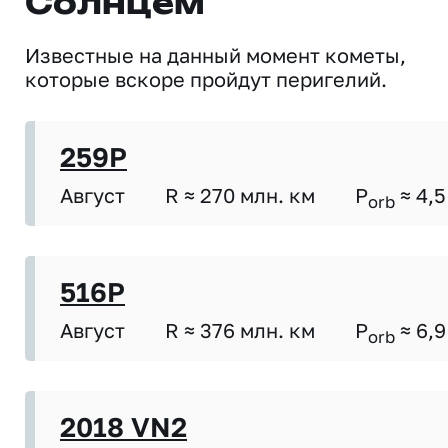
Солнцем
Известные на данный момент кометы,
которые вскоре пройдут перигелий.
259P
Август
R ≈ 270 млн. км
P
≈ 4,5
orb
516P
Август
R ≈ 376 млн. км
P
≈ 6,9
orb
2018 VN2