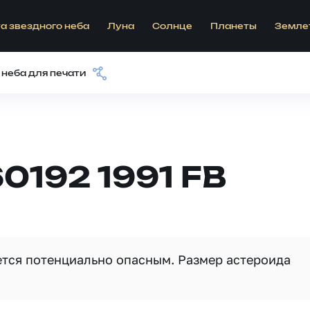
а звездного неба
Луна
Солнце
Планеты
Земле
 неба для печати
0192 1991 FB
яется потенциально опасным. Размер астероида