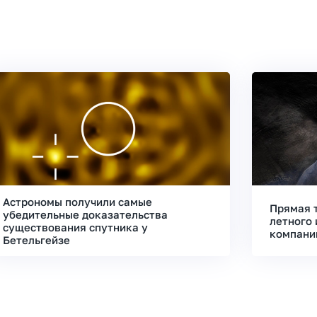
Астрономы получили самые
Прямая 
убедительные доказательства
летного 
существования спутника у
компани
Бетельгейзе