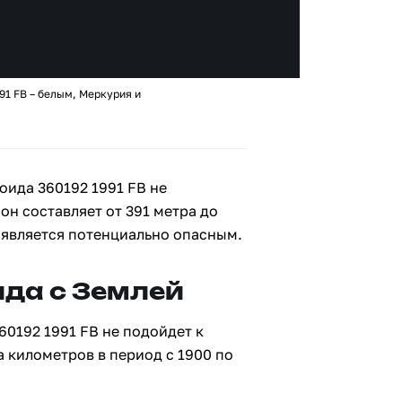
91 FB – белым, Меркурия и
оида 360192 1991 FB не
 он составляет от 391 метра до
е является потенциально опасным.
да с Землей
60192 1991 FB не подойдет к
а километров в период с 1900 по