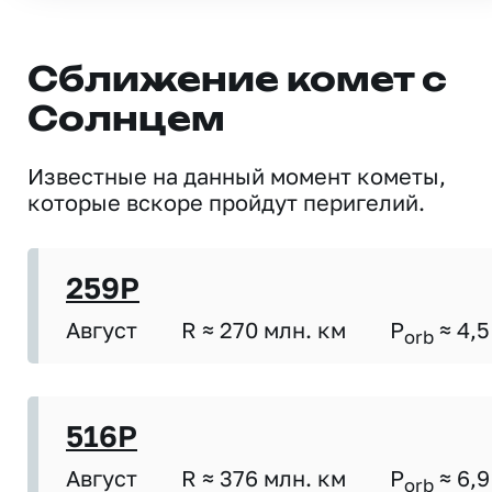
Сближение комет с
Солнцем
Известные на данный момент кометы,
которые вскоре пройдут перигелий.
259P
Август
R ≈ 270 млн. км
P
≈ 4,5
orb
516P
Август
R ≈ 376 млн. км
P
≈ 6,9
orb