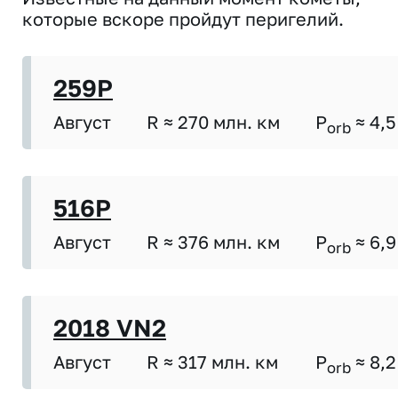
которые вскоре пройдут перигелий.
259P
Август
R ≈ 270 млн. км
P
≈ 4,5
orb
516P
Август
R ≈ 376 млн. км
P
≈ 6,9
orb
2018 VN2
Август
R ≈ 317 млн. км
P
≈ 8,2
orb