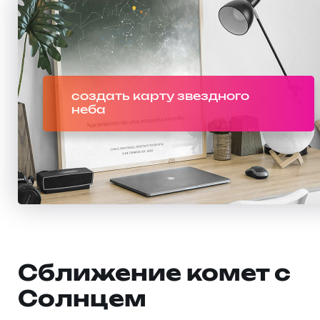
создать карту звездного
неба
Сближение комет с
Солнцем