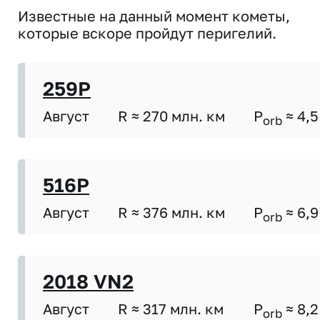
Известные на данный момент кометы,
которые вскоре пройдут перигелий.
259P
Август
R ≈ 270 млн. км
P
≈ 4,5
orb
516P
Август
R ≈ 376 млн. км
P
≈ 6,9
orb
2018 VN2
Август
R ≈ 317 млн. км
P
≈ 8,2
orb