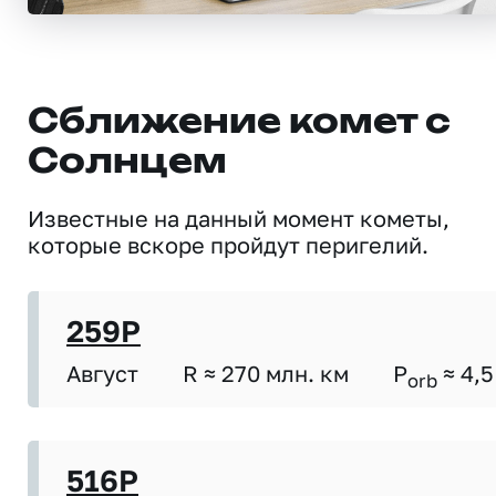
Сближение комет с
Солнцем
Известные на данный момент кометы,
которые вскоре пройдут перигелий.
259P
Август
R ≈ 270 млн. км
P
≈ 4,5
orb
516P