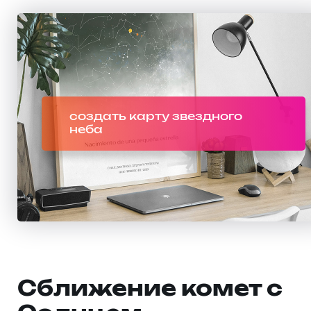
создать карту звездного
неба
Сближение комет с