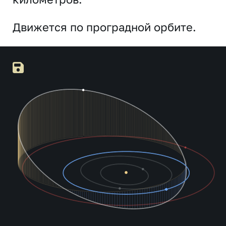
Движется по проградной орбите.