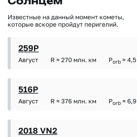
Солнцем
Известные на данный момент кометы,
которые вскоре пройдут перигелий.
259P
Август
R ≈ 270 млн. км
P
≈ 4,5
orb
516P
Август
R ≈ 376 млн. км
P
≈ 6,9
orb
2018 VN2