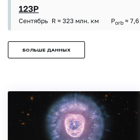
123P
Сентябрь
R ≈ 323 млн. км
P
≈ 7,6
orb
БОЛЬШЕ ДАННЫХ