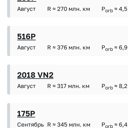
Август
R ≈ 270 млн. км
P
≈ 4,5
orb
516P
Август
R ≈ 376 млн. км
P
≈ 6,9
orb
2018 VN2
Август
R ≈ 317 млн. км
P
≈ 8,2
orb
175P
Сентябрь
R ≈ 345 млн. км
P
≈ 6,4
orb