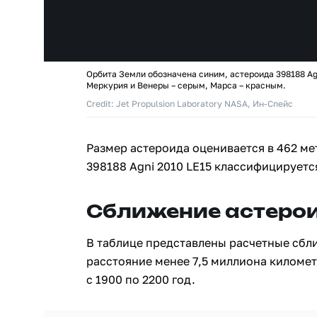
Орбита Земли обозначена синим, астероида 398188 Agn
Меркурия и Венеры – серым, Марса – красным.
Credit: Jet Propulsion Laboratory NASA, Ин-Спейс
Размер астероида оценивается в 462 ме
398188 Agni 2010 LE15 классифицируетс
Сближение астерои
В таблице представлены расчетные сбл
расстояние менее 7,5 миллиона киломе
с 1900 по 2200 год.