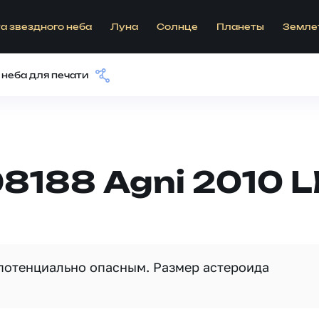
а звездного неба
Луна
Солнце
Планеты
Земле
 неба для печати
8188 Agni 2010 L
 потенциально опасным. Размер астероида