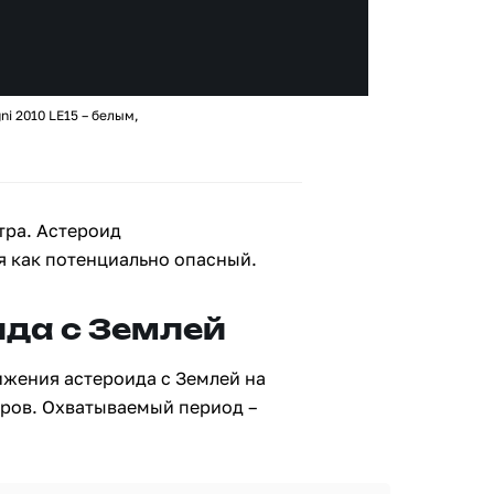
i 2010 LE15 – белым,
тра. Астероид
я как потенциально опасный.
да с Землей
ижения астероида с Землей на
тров. Охватываемый период –