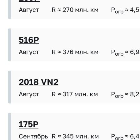
Август
R ≈ 270 млн. км
P
≈ 4,5
orb
516P
Август
R ≈ 376 млн. км
P
≈ 6,9
orb
2018 VN2
Август
R ≈ 317 млн. км
P
≈ 8,2
orb
175P
Сентябрь
R ≈ 345 млн. км
P
≈ 6,4
orb