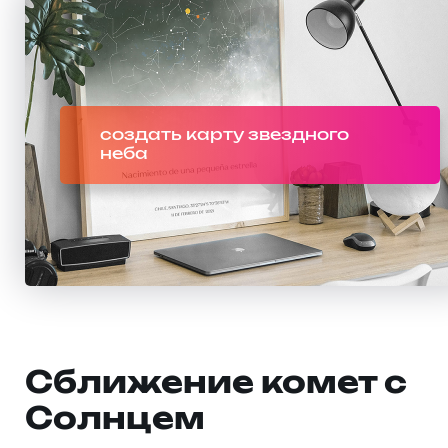
создать карту звездного
неба
Сближение комет с
Солнцем