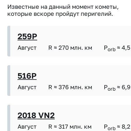
Известные на данный момент кометы,
которые вскоре пройдут перигелий.
259P
Август
R ≈ 270 млн. км
P
≈ 4,5
orb
516P
Август
R ≈ 376 млн. км
P
≈ 6,9
orb
2018 VN2
Август
R ≈ 317 млн. км
P
≈ 8,2
orb