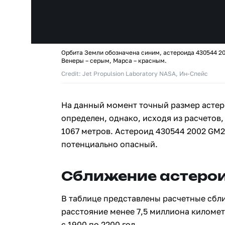
Орбита Земли обозначена синим, астероида 430544 2
Венеры – серым, Марса – красным.
Credit: Jet Propulsion Laboratory NASA, Ин-Спейс
На данный момент точный размер астер
определен, однако, исходя из расчетов,
1067 метров. Астероид 430544 2002 GM
потенциально опасный.
Сближение астерои
В таблице представлены расчетные сбл
расстояние менее 7,5 миллиона киломе
с 1900 по 2200 год.