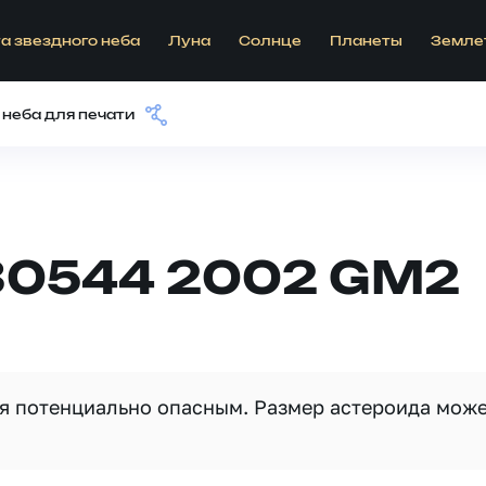
а звездного неба
Луна
Солнце
Планеты
Земле
 неба для печати
30544 2002 GM2
ся потенциально опасным. Размер астероида мож