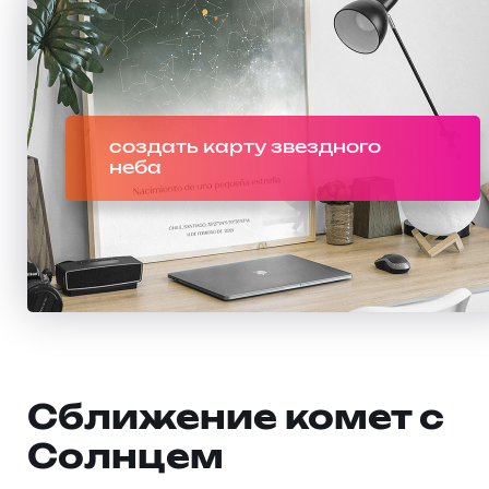
создать карту звездного
неба
Сближение комет с
Солнцем