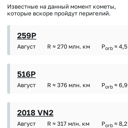
Известные на данный момент кометы,
которые вскоре пройдут перигелий.
259P
Август
R ≈ 270 млн. км
P
≈ 4,5
orb
516P
Август
R ≈ 376 млн. км
P
≈ 6,9
orb
2018 VN2
Август
R ≈ 317 млн. км
P
≈ 8,2
orb