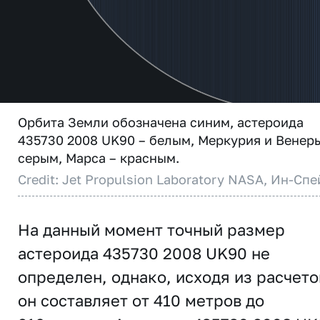
Орбита Земли обозначена синим, астероида
435730 2008 UK90 – белым, Меркурия и Венер
серым, Марса – красным.
Credit: Jet Propulsion Laboratory NASA, Ин-Спе
На данный момент точный размер
астероида 435730 2008 UK90 не
определен, однако, исходя из расчето
он составляет от 410 метров до