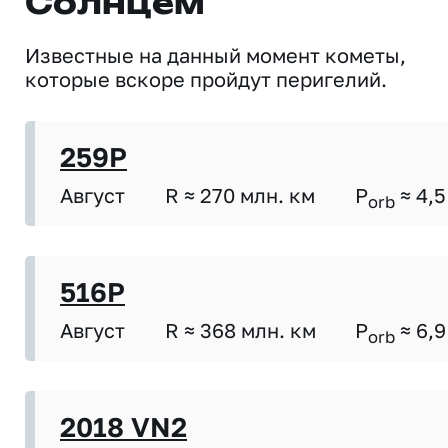
Солнцем
Известные на данный момент кометы,
которые вскоре пройдут перигелий.
259P
Август
R ≈ 270 млн. км
P
≈ 4,5
orb
516P
Август
R ≈ 368 млн. км
P
≈ 6,9
orb
2018 VN2