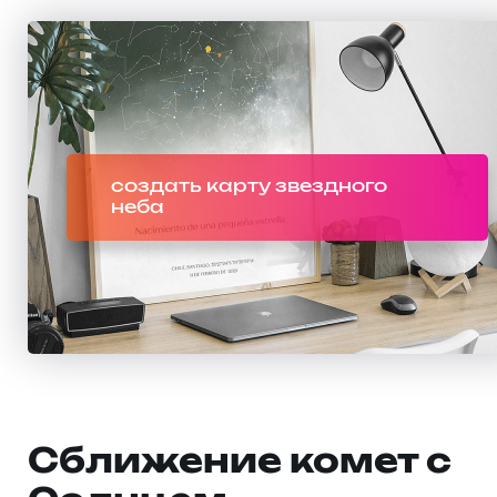
создать карту звездного
неба
Сближение комет с