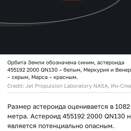
Орбита Земли обозначена синим, астероида
455192 2000 QN130 – белым, Меркурия и Вене
– серым, Марса – красным.
Credit: Jet Propulsion Laboratory NASA, Ин-Спе
Размер астероида оценивается в 1082
метра. Астероид 455192 2000 QN130 н
является потенциально опасным.