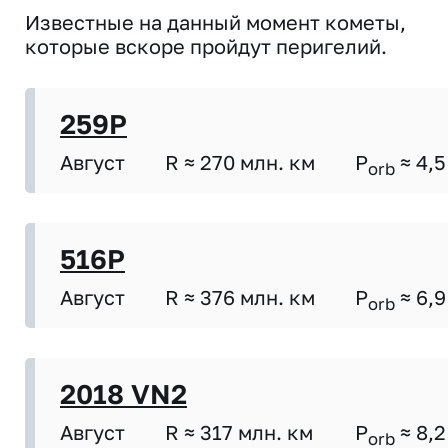
Известные на данный момент кометы,
которые вскоре пройдут перигелий.
259P
Август
R ≈ 270 млн. км
P
≈ 4,5
orb
516P
Август
R ≈ 376 млн. км
P
≈ 6,9
orb
2018 VN2
Август
R ≈ 317 млн. км
P
≈ 8,2
orb