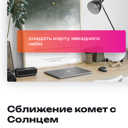
создать карту звездного
неба
Сближение комет с
Солнцем