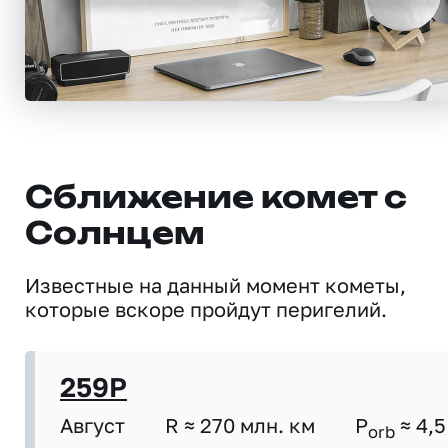
Сближение комет с
Солнцем
Известные на данный момент кометы,
которые вскоре пройдут перигелий.
259P
Август
R ≈ 270 млн. км
P
≈ 4,5
orb