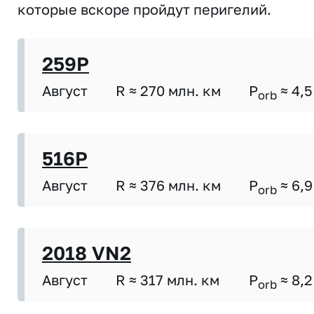
которые вскоре пройдут перигелий.
259P
Август
R ≈ 270 млн. км
P
≈ 4,5
orb
516P
Август
R ≈ 376 млн. км
P
≈ 6,9
orb
2018 VN2
Август
R ≈ 317 млн. км
P
≈ 8,2
orb