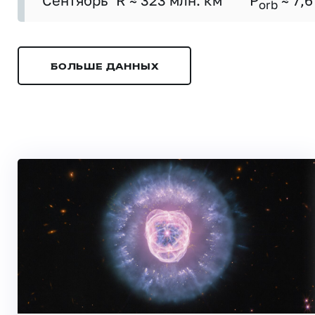
Сентябрь
R ≈ 323 млн. км
P
≈ 7,6
orb
БОЛЬШЕ ДАННЫХ