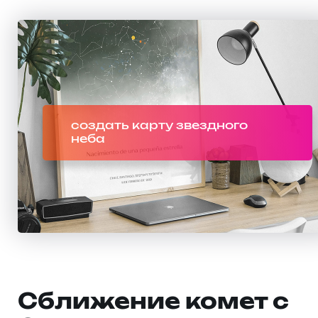
создать карту звездного
неба
Сближение комет с