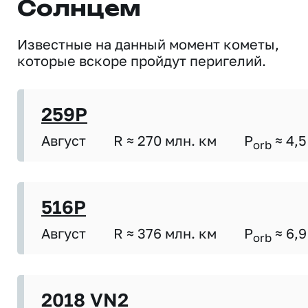
Солнцем
Известные на данный момент кометы,
которые вскоре пройдут перигелий.
259P
Август
R ≈ 270 млн. км
P
≈ 4,5
orb
516P
Август
R ≈ 376 млн. км
P
≈ 6,9
orb
2018 VN2