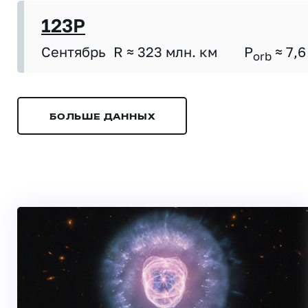
123P
Сентябрь
R ≈ 323 млн. км
P
≈ 7,6
orb
БОЛЬШЕ ДАННЫХ