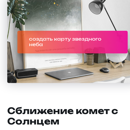
создать карту звездного
неба
Сближение комет с
Солнцем