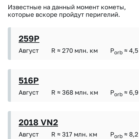
Известные на данный момент кометы,
которые вскоре пройдут перигелий.
259P
Август
R ≈ 270 млн. км
P
≈ 4,5
orb
516P
Август
R ≈ 368 млн. км
P
≈ 6,9
orb
2018 VN2
Август
R ≈ 317 млн. км
P
≈ 8,2
orb