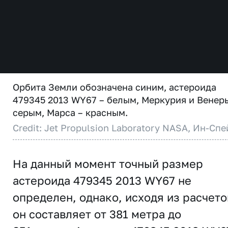
Орбита Земли обозначена синим, астероида
479345 2013 WY67 – белым, Меркурия и Венер
серым, Марса – красным.
Credit: Jet Propulsion Laboratory NASA, Ин-Спе
На данный момент точный размер
астероида 479345 2013 WY67 не
определен, однако, исходя из расчето
он составляет от 381 метра до