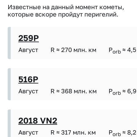
Известные на данный момент кометы,
которые вскоре пройдут перигелий.
259P
Август
R ≈ 270 млн. км
P
≈ 4,5
orb
516P
Август
R ≈ 368 млн. км
P
≈ 6,9
orb
2018 VN2
Август
R ≈ 317 млн. км
P
≈ 8,2
orb