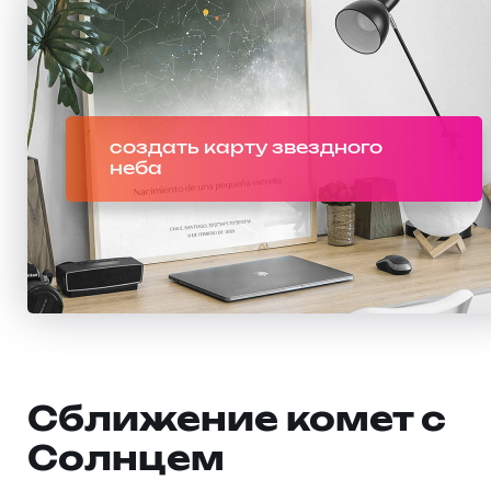
создать карту звездного
неба
Сближение комет с
Солнцем