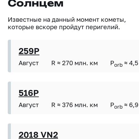
Солнцем
Известные на данный момент кометы,
которые вскоре пройдут перигелий.
259P
Август
R ≈ 270 млн. км
P
≈ 4,5
orb
516P
Август
R ≈ 376 млн. км
P
≈ 6,9
orb
2018 VN2