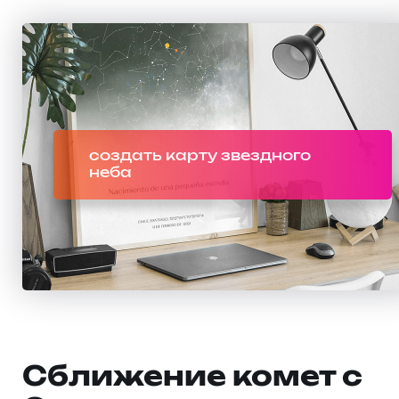
создать карту звездного
неба
Сближение комет с