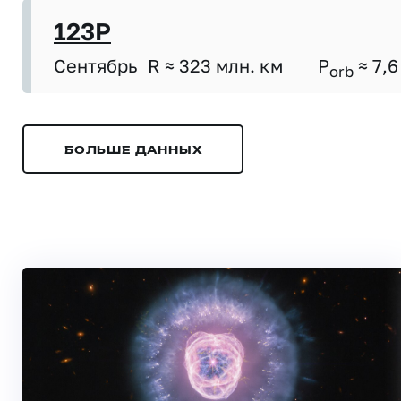
123P
Сентябрь
R ≈ 323 млн. км
P
≈ 7,6
orb
БОЛЬШЕ ДАННЫХ