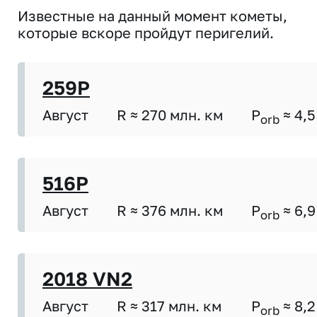
Известные на данный момент кометы,
которые вскоре пройдут перигелий.
259P
Август
R ≈ 270 млн. км
P
≈ 4,5
orb
516P
Август
R ≈ 376 млн. км
P
≈ 6,9
orb
2018 VN2
Август
R ≈ 317 млн. км
P
≈ 8,2
orb