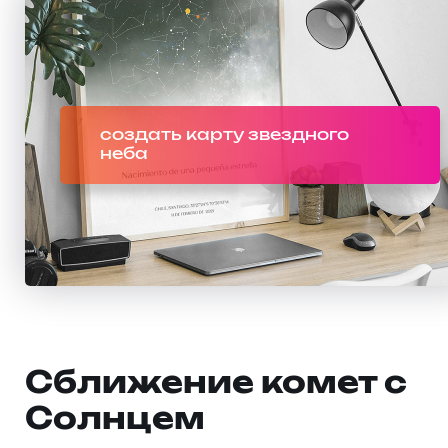
создать карту звездного
неба
Сближение комет с
Солнцем