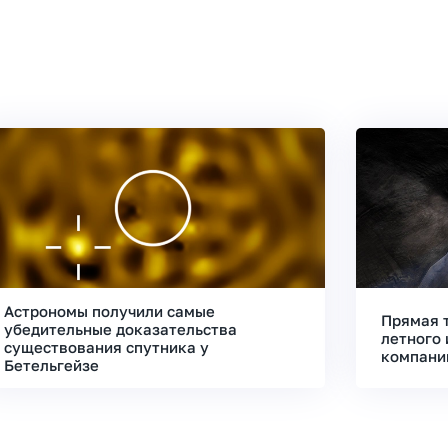
Астрономы получили самые
Прямая 
убедительные доказательства
летного 
существования спутника у
компани
Бетельгейзе