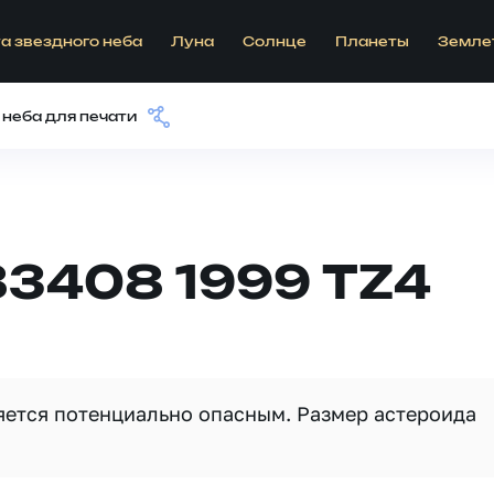
а звездного неба
Луна
Солнце
Планеты
Земле
 неба для печати
83408 1999 TZ4
ляется потенциально опасным. Размер астероида