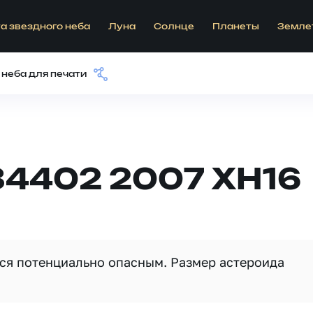
а звездного неба
Луна
Солнце
Планеты
Земле
 неба для печати
84402 2007 XH16
тся потенциально опасным. Размер астероида