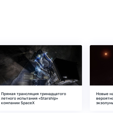
Прямая трансляция тринадцатого
Новые н
летного испытания «Starship»
вероятн
компании SpaceX
экзолун