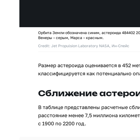
Орбита Земли обозначена синим, астероида 484402 20
Венеры – серым, Марса – красным.
Credit: Jet Propulsion Laboratory NASA, Ин-Спейс
Размер астероида оценивается в 452 ме
классифицируется как потенциально оп
Сближение астерои
В таблице представлены расчетные сбл
расстояние менее 7,5 миллиона киломе
с 1900 по 2200 год.