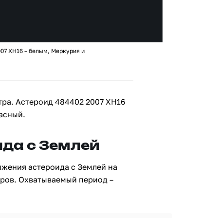
07 XH16 – белым, Меркурия и
тра. Астероид 484402 2007 XH16
асный.
да с Землей
ижения астероида с Землей на
тров. Охватываемый период –