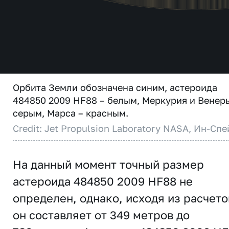
Орбита Земли обозначена синим, астероида
484850 2009 HF88 – белым, Меркурия и Венер
серым, Марса – красным.
Credit: Jet Propulsion Laboratory NASA, Ин-Спе
На данный момент точный размер
астероида 484850 2009 HF88 не
определен, однако, исходя из расчето
он составляет от 349 метров до