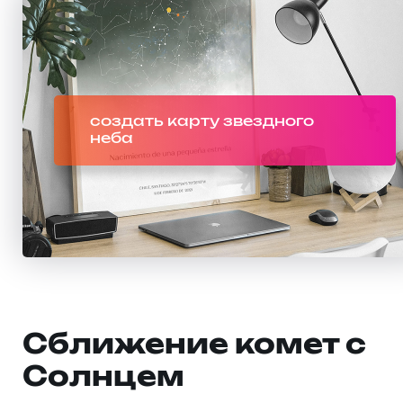
создать карту звездного
неба
Сближение комет с
Солнцем