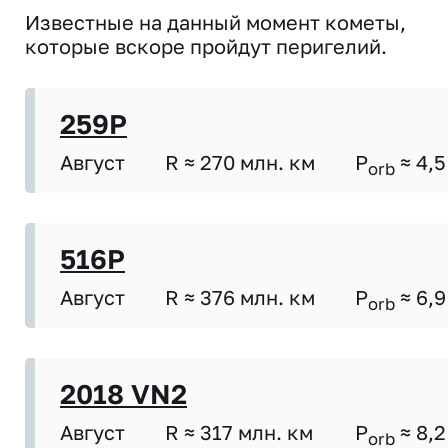
Известные на данный момент кометы,
которые вскоре пройдут перигелий.
259P
Август
R ≈ 270 млн. км
P
≈ 4,5
orb
516P
Август
R ≈ 376 млн. км
P
≈ 6,9
orb
2018 VN2
Август
R ≈ 317 млн. км
P
≈ 8,2
orb