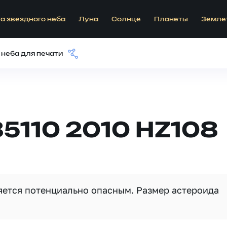
а звездного неба
Луна
Солнце
Планеты
Земле
 неба для печати
5110 2010 HZ108
ляется потенциально опасным. Размер астероида