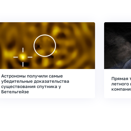
Астрономы получили самые
Прямая 
убедительные доказательства
летного 
существования спутника у
компани
Бетельгейзе