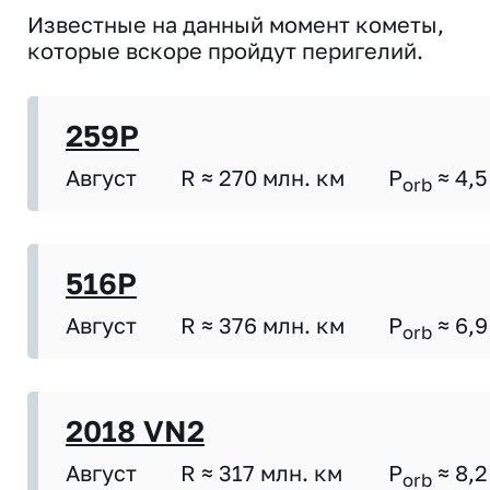
Известные на данный момент кометы,
которые вскоре пройдут перигелий.
259P
Август
R ≈ 270 млн. км
P
≈ 4,5
orb
516P
Август
R ≈ 376 млн. км
P
≈ 6,9
orb
2018 VN2
Август
R ≈ 317 млн. км
P
≈ 8,2
orb