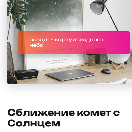
создать карту звездного
неба
Сближение комет с
Солнцем