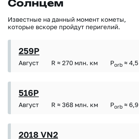
Солнцем
Известные на данный момент кометы,
которые вскоре пройдут перигелий.
259P
Август
R ≈ 270 млн. км
P
≈ 4,5
orb
516P
Август
R ≈ 368 млн. км
P
≈ 6,9
orb
2018 VN2