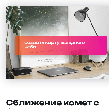
создать карту звездного
неба
Сближение комет с