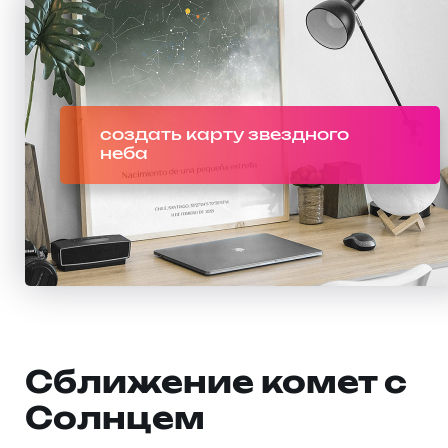
создать карту звездного
неба
Сближение комет с
Солнцем