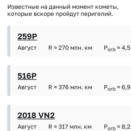
Известные на данный момент кометы,
которые вскоре пройдут перигелий.
259P
Август
R ≈ 270 млн. км
P
≈ 4,5
orb
516P
Август
R ≈ 376 млн. км
P
≈ 6,9
orb
2018 VN2
Август
R ≈ 317 млн. км
P
≈ 8,2
orb