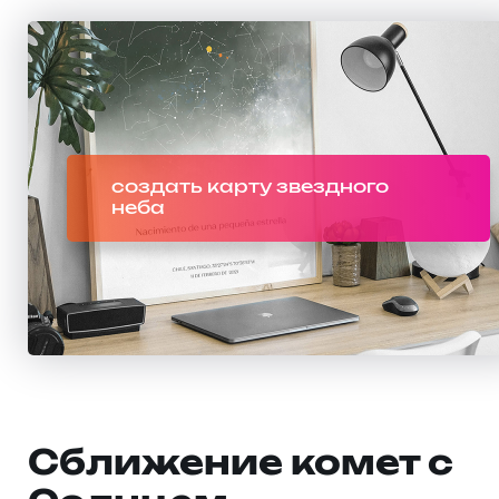
создать карту звездного
неба
Сближение комет с