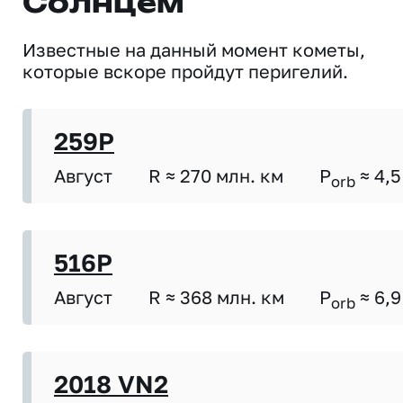
Солнцем
Известные на данный момент кометы,
которые вскоре пройдут перигелий.
259P
Август
R ≈ 270 млн. км
P
≈ 4,5
orb
516P
Август
R ≈ 368 млн. км
P
≈ 6,9
orb
2018 VN2