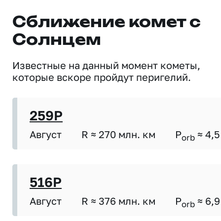
Сближение комет с
Солнцем
Известные на данный момент кометы,
которые вскоре пройдут перигелий.
259P
Август
R ≈ 270 млн. км
P
≈ 4,5
orb
516P
Август
R ≈ 376 млн. км
P
≈ 6,9
orb