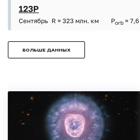
123P
Сентябрь
R ≈ 323 млн. км
P
≈ 7,6
orb
БОЛЬШЕ ДАННЫХ