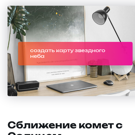
создать карту звездного
неба
Сближение комет с