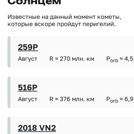
Солнцем
Известные на данный момент кометы,
которые вскоре пройдут перигелий.
259P
Август
R ≈ 270 млн. км
P
≈ 4,5
orb
516P
Август
R ≈ 376 млн. км
P
≈ 6,9
orb
2018 VN2