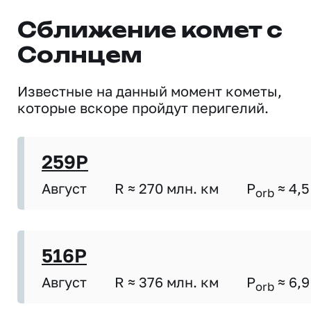
Сближение комет с
Солнцем
Известные на данный момент кометы,
которые вскоре пройдут перигелий.
259P
Август
R ≈ 270 млн. км
P
≈ 4,5
orb
516P
Август
R ≈ 376 млн. км
P
≈ 6,9
orb