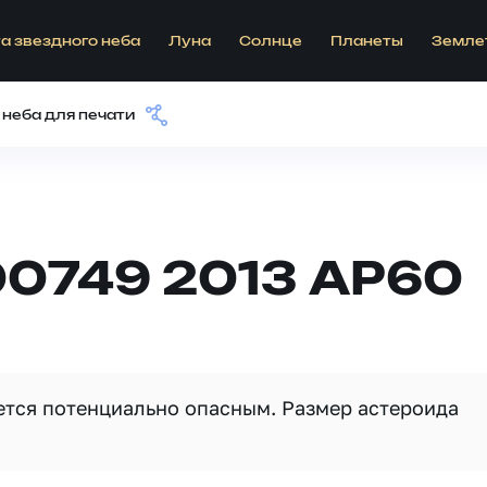
а звездного неба
Луна
Солнце
Планеты
Земле
 неба для печати
00749 2013 AP60
яется потенциально опасным. Размер астероида