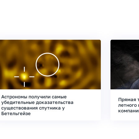
Астрономы получили самые
Прямая 
убедительные доказательства
летного 
существования спутника у
компани
Бетельгейзе