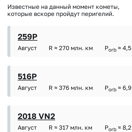
Известные на данный момент кометы,
которые вскоре пройдут перигелий.
259P
Август
R ≈ 270 млн. км
P
≈ 4,5
orb
516P
Август
R ≈ 376 млн. км
P
≈ 6,9
orb
2018 VN2
Август
R ≈ 317 млн. км
P
≈ 8,2
orb