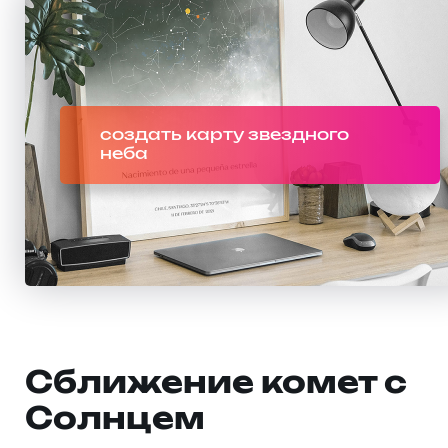
создать карту звездного
неба
Сближение комет с
Солнцем