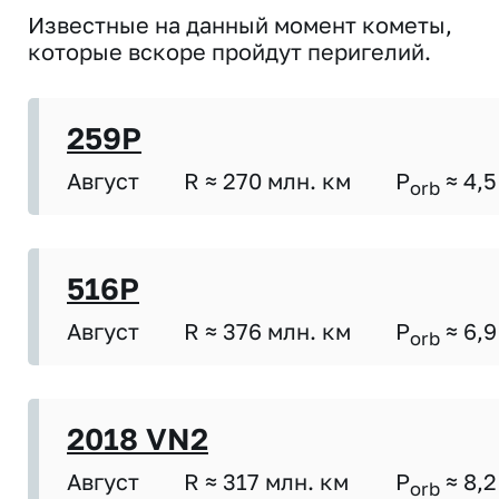
Известные на данный момент кометы,
которые вскоре пройдут перигелий.
259P
Август
R ≈ 270 млн. км
P
≈ 4,5
orb
516P
Август
R ≈ 376 млн. км
P
≈ 6,9
orb
2018 VN2
Август
R ≈ 317 млн. км
P
≈ 8,2
orb