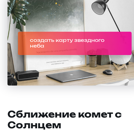
создать карту звездного
неба
Сближение комет с
Солнцем