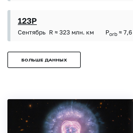
123P
Сентябрь
R ≈ 323 млн. км
P
≈ 7,6
orb
БОЛЬШЕ ДАННЫХ