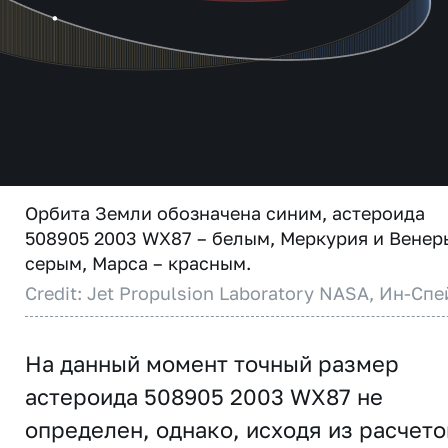
Орбита Земли обозначена синим, астероида
508905 2003 WX87 – белым, Меркурия и Венер
серым, Марса – красным.
Credit: Jet Propulsion Laboratory NASA, Ин-Спе
На данный момент точный размер
астероида 508905 2003 WX87 не
определен, однако, исходя из расчето