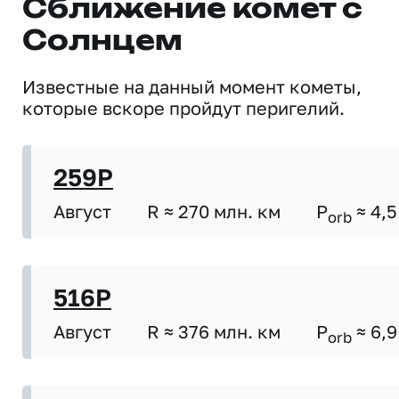
Сближение комет с
Солнцем
Известные на данный момент кометы,
которые вскоре пройдут перигелий.
259P
Август
R ≈ 270 млн. км
P
≈ 4,5
orb
516P
Август
R ≈ 376 млн. км
P
≈ 6,9
orb