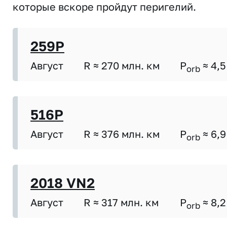
которые вскоре пройдут перигелий.
259P
Август
R ≈ 270 млн. км
P
≈ 4,5
orb
516P
Август
R ≈ 376 млн. км
P
≈ 6,9
orb
2018 VN2
Август
R ≈ 317 млн. км
P
≈ 8,2
orb