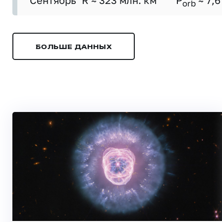
Сентябрь
R ≈ 323 млн. км
P
≈ 7,6
orb
БОЛЬШЕ ДАННЫХ