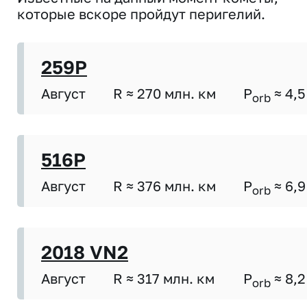
которые вскоре пройдут перигелий.
259P
Август
R ≈ 270 млн. км
P
≈ 4,5
orb
516P
Август
R ≈ 376 млн. км
P
≈ 6,9
orb
2018 VN2
Август
R ≈ 317 млн. км
P
≈ 8,2
orb