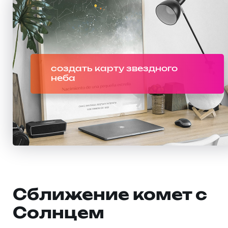
создать карту звездного
неба
Сближение комет с
Солнцем