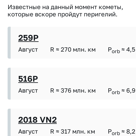
Известные на данный момент кометы,
которые вскоре пройдут перигелий.
259P
Август
R ≈ 270 млн. км
P
≈ 4,5
orb
516P
Август
R ≈ 376 млн. км
P
≈ 6,9
orb
2018 VN2
Август
R ≈ 317 млн. км
P
≈ 8,2
orb