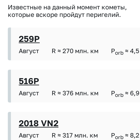
Известные на данный момент кометы,
которые вскоре пройдут перигелий.
259P
Август
R ≈ 270 млн. км
P
≈ 4,5
orb
516P
Август
R ≈ 376 млн. км
P
≈ 6,9
orb
2018 VN2
Август
R ≈ 317 млн. км
P
≈ 8,2
orb