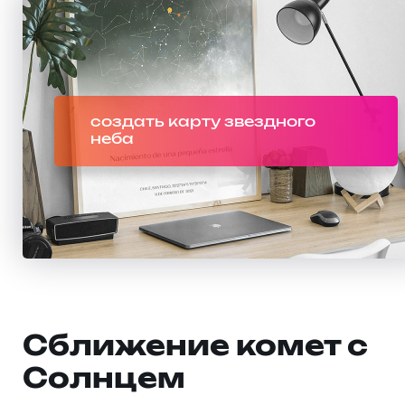
создать карту звездного
неба
Сближение комет с
Солнцем