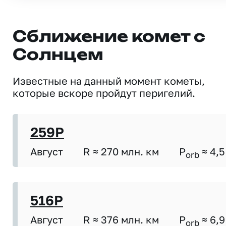
Сближение комет с
Солнцем
Известные на данный момент кометы,
которые вскоре пройдут перигелий.
259P
Август
R ≈ 270 млн. км
P
≈ 4,5
orb
516P
Август
R ≈ 376 млн. км
P
≈ 6,9
orb