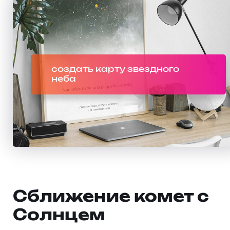
создать карту звездного
неба
Сближение комет с
Солнцем