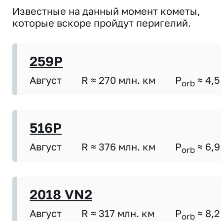
Известные на данный момент кометы,
которые вскоре пройдут перигелий.
259P
Август
R ≈ 270 млн. км
P
≈ 4,5
orb
516P
Август
R ≈ 376 млн. км
P
≈ 6,9
orb
2018 VN2
Август
R ≈ 317 млн. км
P
≈ 8,2
orb