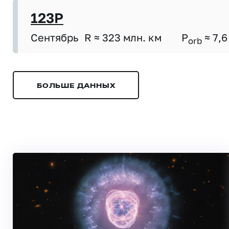
123P
Сентябрь
R ≈ 323 млн. км
P
≈ 7,6
orb
БОЛЬШЕ ДАННЫХ