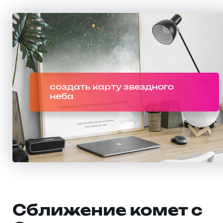
создать карту звездного
неба
Сближение комет с