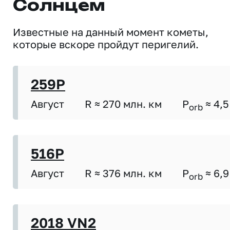
Солнцем
Известные на данный момент кометы,
которые вскоре пройдут перигелий.
259P
Август
R ≈ 270 млн. км
P
≈ 4,5
orb
516P
Август
R ≈ 376 млн. км
P
≈ 6,9
orb
2018 VN2