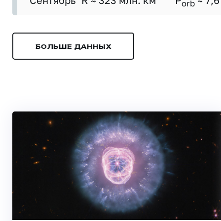
Сентябрь
R ≈ 323 млн. км
P
≈ 7,6
orb
БОЛЬШЕ ДАННЫХ