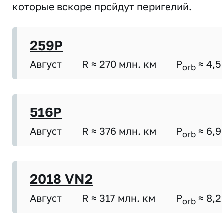
которые вскоре пройдут перигелий.
259P
Август
R ≈ 270 млн. км
P
≈ 4,5
orb
516P
Август
R ≈ 376 млн. км
P
≈ 6,9
orb
2018 VN2
Август
R ≈ 317 млн. км
P
≈ 8,2
orb